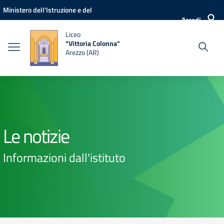
Vai ai contenuti
Vai al menu di navigazione
Vai al footer
Ministero dell'Istruzione e del
Accedi
Merito
Liceo
"Vittoria Colonna"
Arezzo (AR)
Le notizie
Informazioni dall'istituto