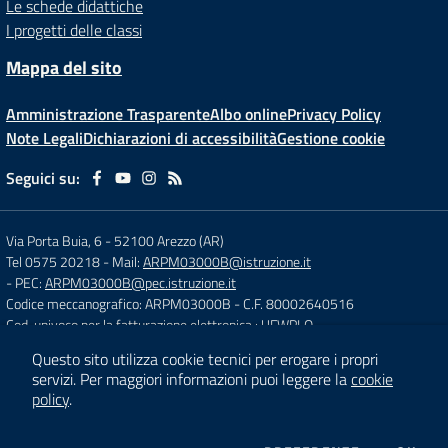
Le schede didattiche
I progetti delle classi
Mappa del sito
Amministrazione Trasparente
Albo online
Privacy Policy
Note Legali
Dichiarazioni di accessibilità
Gestione cookie
Seguici su:
Via Porta Buia, 6
-
52100 Arezzo (AR)
Tel 0575 20218
- Mail:
ARPM03000B@istruzione.it
- PEC:
ARPM03000B@pec.istruzione.it
Codice meccanografico: ARPM03000B
- C.F. 80002640516
Cod. univoco per la fatturazione elettronica : UFWPLQ
Questo sito utilizza cookie tecnici per erogare i propri
servizi.
Per maggiori informazioni puoi leggere la
cookie
Concept & Design by
Designers Italia
policy
.
Sito web realizzato con CMS
SCUOLASTICO