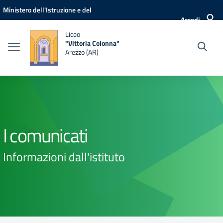
Vai ai contenuti
Vai al menu di navigazione
Vai al footer
Ministero dell'Istruzione e del
Accedi
Merito
Liceo
"Vittoria Colonna"
Arezzo (AR)
I comunicati
Informazioni dall'istituto