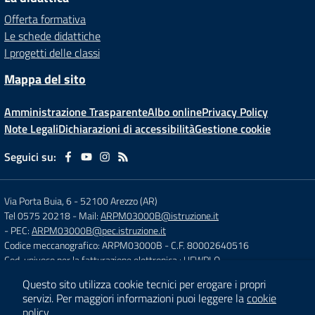
Offerta formativa
Le schede didattiche
I progetti delle classi
Mappa del sito
Amministrazione Trasparente
Albo online
Privacy Policy
Note Legali
Dichiarazioni di accessibilità
Gestione cookie
Seguici su:
Via Porta Buia, 6
-
52100 Arezzo (AR)
Tel 0575 20218
- Mail:
ARPM03000B@istruzione.it
- PEC:
ARPM03000B@pec.istruzione.it
Codice meccanografico: ARPM03000B
- C.F. 80002640516
Cod. univoco per la fatturazione elettronica : UFWPLQ
Questo sito utilizza cookie tecnici per erogare i propri
servizi.
Per maggiori informazioni puoi leggere la
cookie
Concept & Design by
Designers Italia
policy
.