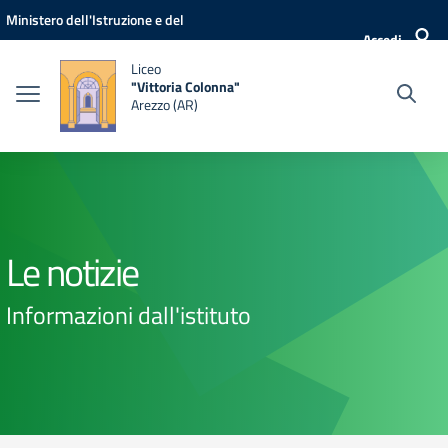
Vai ai contenuti
Vai al menu di navigazione
Vai al footer
Ministero dell'Istruzione e del
Accedi
Merito
Liceo
"Vittoria Colonna"
Arezzo (AR)
Le notizie
Informazioni dall'istituto