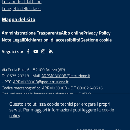
Le schede didattiche
I progetti delle classi
Mappa del sito
Amministrazione Trasparente
Albo online
Privacy Policy
Note Legali
Dichiarazioni di accessibilità
Gestione cookie
Seguici su:
Via Porta Buia, 6
-
52100 Arezzo (AR)
Tel 0575 20218
- Mail:
ARPM03000B@istruzione.it
- PEC:
ARPM03000B@pec.istruzione.it
Codice meccanografico: ARPM03000B
- C.F. 80002640516
Cod. univoco per la fatturazione elettronica : UFWPLQ
Questo sito utilizza cookie tecnici per erogare i propri
servizi.
Per maggiori informazioni puoi leggere la
cookie
Concept & Design by
Designers Italia
policy
.
Sito web realizzato con CMS
SCUOLASTICO