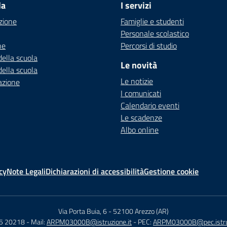
la
I servizi
zione
Famiglie e studenti
Personale scolastico
ne
Percorsi di studio
della scuola
Le novità
della scuola
Le notizie
azione
I comunicati
Calendario eventi
Le scadenze
Albo online
cy
Note Legali
Dichiarazioni di accessibilità
Gestione cookie
Via Porta Buia, 6
-
52100 Arezzo (AR)
75 20218
- Mail:
ARPM03000B@istruzione.it
- PEC:
ARPM03000B@pec.istruz