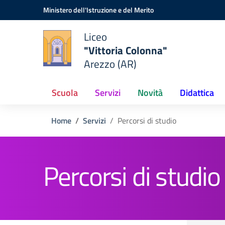
Vai ai contenuti
Vai al menu di navigazione
Vai al footer
Ministero dell'Istruzione e del Merito
Liceo
"Vittoria Colonna"
Arezzo (AR)
Scuola
Servizi
Novità
Didattica
Home
Servizi
Percorsi di studio
Percorsi di studio