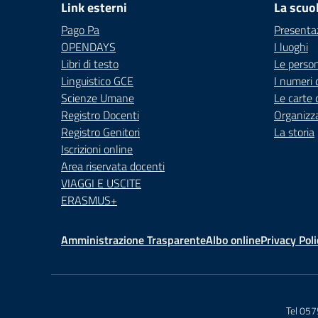
Link esterni
La scuo
Pago Pa
Presenta
OPENDAYS
I luoghi
Libri di testo
Le perso
Linguistico GCE
I numeri 
Scienze Umane
Le carte 
Registro Docenti
Organizz
Registro Genitori
La storia
Iscrizioni online
Area riservata docenti
VIAGGI E USCITE
ERASMUS+
Amministrazione Trasparente
Albo online
Privacy Poli
Tel 05