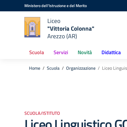
Vai ai contenuti
Vai al menu di navigazione
Vai al footer
Ministero dell'Istruzione e del Merito
Liceo
"Vittoria Colonna"
Arezzo (AR)
Scuola
Servizi
Novità
Didattica
Home
Scuola
Organizzazione
Liceo Lingui
SCUOLA/ISTITUTO
Liceo Linguistico G