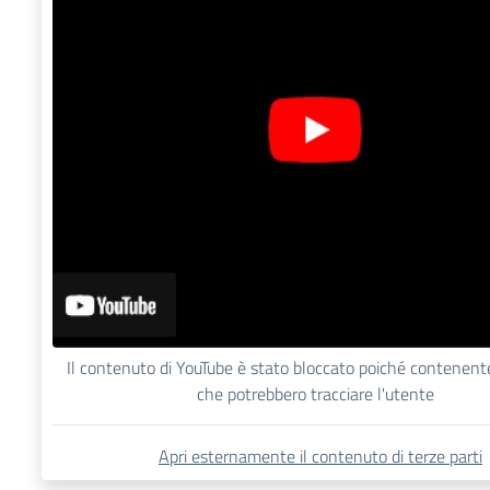
Il contenuto di YouTube è stato bloccato poiché contenent
che potrebbero tracciare l'utente
Apri esternamente il contenuto di terze parti