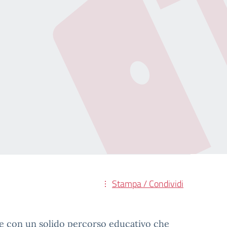
Stampa / Condividi
one con un solido percorso educativo che