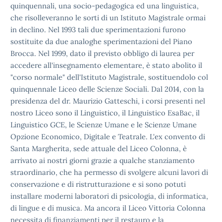
quinquennali, una
socio-pedagogica ed una linguistica,
che risolleveranno le sorti di un
Istituto Magistrale ormai
in declino. Nel 1993 tali due
sperimentazioni furono
sostituite da due analoghe sperimentazioni del
Piano
Brocca. Nel 1999, dato il previsto obbligo di laurea per
accedere all'insegnamento elementare, è stato abolito il
"corso
normale" dell'Istituto Magistrale, sostituendolo col
quinquennale
Liceo delle Scienze Sociali. Dal 2014, con la
presidenza del dr.
Maurizio Gatteschi, i corsi presenti nel
nostro Liceo sono il
Linguistico, il Linguistico EsaBac, il
Linguistico GCE, le Scienze
Umane e le Scienze Umane
Opzione Economico, Digitale e Teatrale. L'ex
convento di
Santa Margherita, sede attuale del Liceo Colonna, è
arrivato ai nostri giorni grazie a qualche stanziamento
straordinario,
che ha permesso di svolgere alcuni lavori di
conservazione e di
ristrutturazione e si sono potuti
installare moderni laboratori di
psicologia, di informatica,
di lingue e di musica. Ma ancora il Liceo
Vittoria Colonna
necessita di finanziamenti per il restauro e la