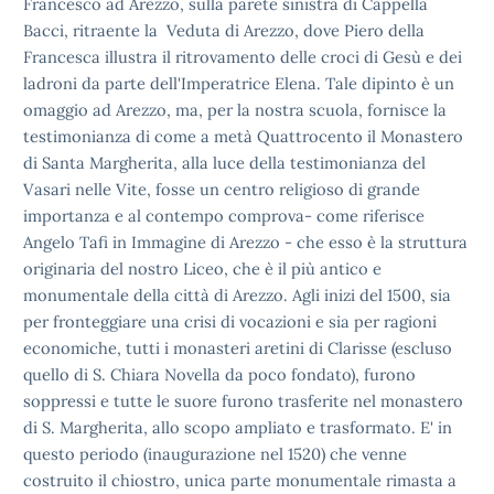
Francesco ad Arezzo, sulla parete
sinistra di Cappella
Bacci, ritraente la Veduta di Arezzo, dove Piero
della
Francesca illustra il ritrovamento delle croci di Gesù e dei
ladroni da parte dell'Imperatrice Elena. Tale dipinto è un
omaggio ad
Arezzo, ma, per la nostra scuola, fornisce la
testimonianza di come a
metà Quattrocento il Monastero
di Santa Margherita, alla luce della
testimonianza del
Vasari nelle Vite, fosse un centro religioso di
grande
importanza e al contempo comprova- come riferisce
Angelo Tafi
in Immagine di Arezzo - che esso è la struttura
originaria del nostro
Liceo, che è il più antico e
monumentale della città di Arezzo.
Agli inizi del 1500, sia
per fronteggiare una crisi di vocazioni e sia
per ragioni
economiche, tutti i monasteri aretini di Clarisse (escluso
quello di S. Chiara Novella da poco fondato), furono
soppressi e tutte
le suore furono trasferite nel monastero
di S. Margherita, allo scopo
ampliato e trasformato. E' in
questo periodo (inaugurazione nel 1520)
che venne
costruito il chiostro, unica parte monumentale rimasta a