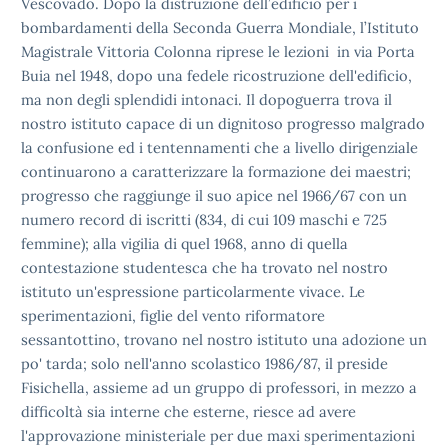
Vescovado. Dopo la distruzione dell’edificio per i
bombardamenti della
Seconda Guerra Mondiale, l’Istituto
Magistrale Vittoria Colonna
riprese le lezioni in via Porta
Buia nel 1948, dopo una fedele
ricostruzione dell'edificio,
ma non degli splendidi intonaci. Il
dopoguerra trova il
nostro istituto capace di un dignitoso progresso
malgrado
la confusione ed i tentennamenti che a livello dirigenziale
continuarono a caratterizzare la formazione dei maestri;
progresso che
raggiunge il suo apice nel 1966/67 con un
numero record di iscritti
(834, di cui 109 maschi e 725
femmine); alla vigilia di quel 1968,
anno di quella
contestazione studentesca che ha trovato nel nostro
istituto un'espressione particolarmente vivace. Le
sperimentazioni,
figlie del vento riformatore
sessantottino, trovano nel nostro
istituto una adozione un
po' tarda; solo nell'anno scolastico 1986/87,
il preside
Fisichella, assieme ad un gruppo di professori, in mezzo a
difficoltà sia interne che esterne, riesce ad avere
l'approvazione
ministeriale per due maxi sperimentazioni