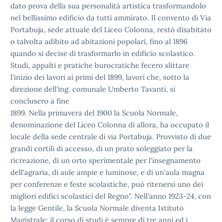
dato prova della sua personalità artistica trasformandolo
nel
bellissimo edificio da tutti ammirato. Il convento di Via
Portabuja,
sede attuale del Liceo Colonna, restò disabitato
o talvolta adibito ad
abitazioni popolari, fino al 1896
quando si decise di trasformarlo in
edificio scolastico.
Studi, appalti e pratiche burocratiche fecero
slittare
l'inizio dei lavori ai primi del 1899, lavori che, sotto la
direzione dell'ing. comunale Umberto Tavanti, si
conclusero a fine
1899. Nella primavera del 1900 la Scuola Normale,
denominazione del
Liceo Colonna di allora, ha occupato il
locale della sede centrale di
via Portabuja. Provvisto di due
grandi cortili di accesso, di un prato
soleggiato per la
ricreazione, di un orto sperimentale per
l'insegnamento
dell'agraria, di aule ampie e luminose, e di un'aula
magna
per conferenze e feste scolastiche, può ritenersi uno dei
migliori edifici scolastici del Regno". Nell'anno 1923-24, con
la
legge Gentile, la Scuola Normale diventa Istituto
Magistrale; il corso
di studi è sempre di tre anni ed i