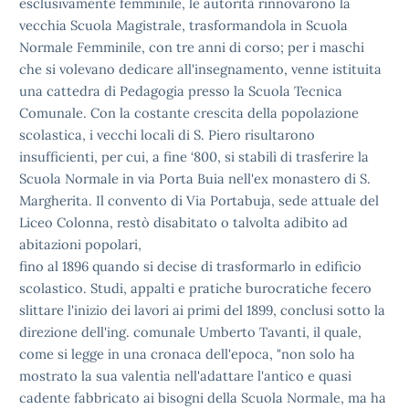
esclusivamente
femminile, le autorità rinnovarono la
vecchia Scuola Magistrale,
trasformandola in Scuola
Normale Femminile, con tre anni di corso; per
i maschi
che si volevano dedicare all'insegnamento, venne istituita
una cattedra di Pedagogia presso la Scuola Tecnica
Comunale. Con la
costante crescita della popolazione
scolastica, i vecchi locali di S.
Piero risultarono
insufficienti, per cui, a fine ‘800, si stabilì di
trasferire la
Scuola Normale in via Porta Buia nell'ex monastero di S.
Margherita. Il convento di Via Portabuja, sede attuale del
Liceo
Colonna, restò disabitato o talvolta adibito ad
abitazioni popolari,
fino al 1896 quando si decise di trasformarlo in edificio
scolastico.
Studi, appalti e pratiche burocratiche fecero
slittare l'inizio dei
lavori ai primi del 1899, conclusi sotto la
direzione dell'ing.
comunale Umberto Tavanti, il quale,
come si legge in una cronaca
dell'epoca, "non solo ha
mostrato la sua valentìa nell'adattare
l'antico e quasi
cadente fabbricato ai bisogni della Scuola Normale,
ma ha