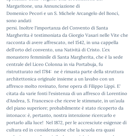
Margaritone, una Annunciazione di
Domenico Pecori e un S. Michele Arcangelo del Bonci,
sono andati
persi. Inoltre l'importanza del Convento di Santa
Margherita è
testimoniata da Giorgio Vasari nelle Vite che
racconta di avere
affrescato, nel 1542, in una cappella
dell'orto del convento, una
Natività di Cristo. L’ex
monastero femminile di Santa Margherita, che
è la sede
centrale del Liceo Colonna in via Portabuja, fu
ristrutturato nel 1784: ne è rimasta parte della struttura
architettonica originale insieme a un lavabo con un
affresco molto
rovinato, forse opera di Filippo Lippi. E'
citata da varie fonti
l'esistenza di un affresco di Lorentino
d'Andrea, S. Francesco che
riceve le stimmate, in un'aula
del piano superiore; probabilmente è
stato ricoperto da
intonaco: è, pertanto, nostra intenzione ricercarlo
e
portarlo alla luce! Nel 1872, per le accresciute esigenze dì
cultura ed in considerazione che la scuola era quasi