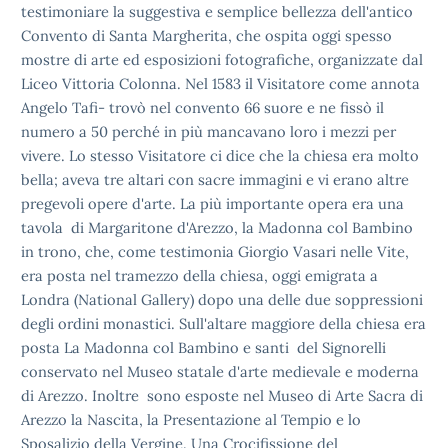
testimoniare la suggestiva e semplice bellezza dell'antico
Convento di
Santa Margherita, che ospita oggi spesso
mostre di arte ed esposizioni
fotografiche, organizzate dal
Liceo Vittoria Colonna. Nel 1583 il
Visitatore come annota
Angelo Tafi- trovò nel convento 66 suore e ne
fissò il
numero a 50 perché in più mancavano loro i mezzi per
vivere.
Lo stesso Visitatore ci dice che la chiesa era molto
bella; aveva tre
altari con sacre immagini e vi erano altre
pregevoli opere d'arte. La
più importante opera era una
tavola di Margaritone d'Arezzo, la
Madonna col Bambino
in trono, che, come testimonia Giorgio Vasari
nelle Vite,
era posta nel tramezzo della chiesa, oggi emigrata a
Londra (National Gallery) dopo una delle due soppressioni
degli ordini monastici. Sull'altare maggiore della chiesa era
posta La Madonna col
Bambino e santi del Signorelli
conservato nel Museo statale d'arte
medievale e moderna
di Arezzo. Inoltre sono esposte nel Museo di Arte Sacra di
Arezzo la Nascita, la Presentazione al Tempio e lo
Sposalizio della Vergine. Una Crocifissione del