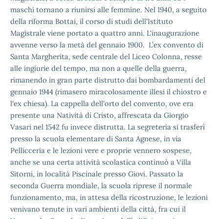
maschi tornano a riunirsi alle
femmine. Nel 1940, a seguito
della riforma Bottai, il corso di studi
dell'Istituto
Magistrale viene portato a quattro anni.
L'inaugurazione
avvenne verso la metà del gennaio 1900. L’ex convento
di
Santa Margherita, sede centrale del Liceo Colonna, resse
alle
ingiurie del tempo, ma non a quelle della guerra,
rimanendo in gran
parte distrutto dai bombardamenti del
gennaio 1944 (rimasero
miracolosamente illesi il chiostro e
l'ex chiesa). La cappella
dell'orto del convento, ove era
presente una Natività di Cristo,
affrescata da Giorgio
Vasari nel 1542 fu invece distrutta. La
segreteria si trasferì
presso la scuola elementare di Santa Agnese, in
via
Pellicceria e le lezioni vere e proprie vennero sospese,
anche se
una certa attività scolastica continuò a Villa
Sitorni, in località
Piscinale presso Giovi. Passato la
seconda Guerra mondiale, la scuola
riprese il normale
funzionamento, ma, in attesa della ricostruzione,
le lezioni
venivano tenute in vari ambienti della città, fra cui il