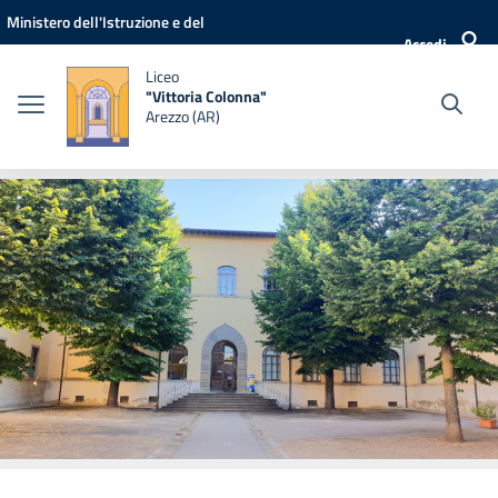
Vai ai contenuti
Vai al menu di navigazione
Vai al footer
Ministero dell'Istruzione e del
Accedi
Merito
Liceo
"Vittoria Colonna"
Arezzo (AR)