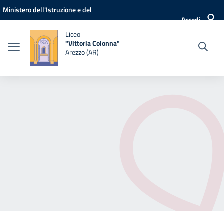
Vai ai contenuti
Vai al menu di navigazione
Vai al footer
Ministero dell'Istruzione e del
Accedi
Merito
Liceo
"Vittoria Colonna"
Arezzo (AR)