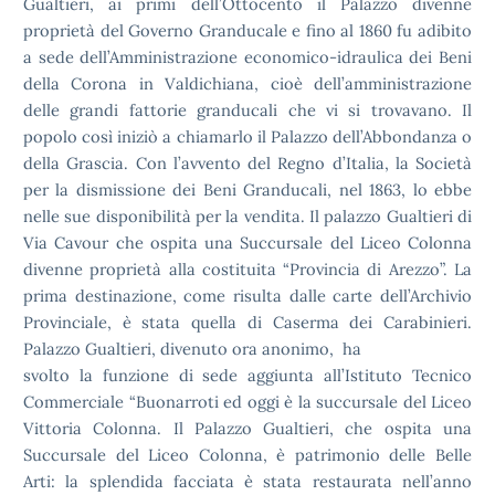
Gualtieri, ai primi
dell’Ottocento il Palazzo divenne
proprietà del Governo Granducale e
fino al 1860 fu adibito
a sede dell’Amministrazione
economico-idraulica dei Beni
della Corona in Valdichiana, cioè
dell’amministrazione
delle grandi fattorie granducali che vi si
trovavano. Il
popolo così iniziò a chiamarlo il Palazzo
dell’Abbondanza o
della Grascia. Con l’avvento del Regno d’Italia, la
Società
per la dismissione dei Beni Granducali, nel 1863, lo ebbe
nelle sue disponibilità per la vendita. Il palazzo Gualtieri di
Via
Cavour che ospita una Succursale del Liceo Colonna
divenne proprietà
alla costituita “Provincia di Arezzo”. La
prima destinazione, come
risulta dalle carte dell’Archivio
Provinciale, è stata quella di
Caserma dei Carabinieri.
Palazzo Gualtieri, divenuto ora anonimo, ha
svolto la funzione di sede aggiunta all’Istituto Tecnico
Commerciale
“Buonarroti ed oggi è la succursale del Liceo
Vittoria Colonna. Il
Palazzo Gualtieri, che ospita una
Succursale del Liceo Colonna, è
patrimonio delle Belle
Arti: la splendida facciata è stata restaurata
nell’anno