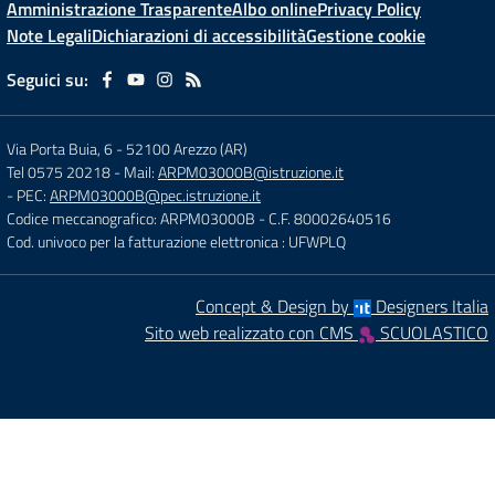
Amministrazione Trasparente
Albo online
Privacy Policy
Note Legali
Dichiarazioni di accessibilità
Gestione cookie
Seguici su:
Via Porta Buia, 6
-
52100 Arezzo (AR)
Tel 0575 20218
- Mail:
ARPM03000B@istruzione.it
- PEC:
ARPM03000B@pec.istruzione.it
Codice meccanografico: ARPM03000B
- C.F. 80002640516
Cod. univoco per la fatturazione elettronica : UFWPLQ
Concept & Design by
Designers Italia
Sito web realizzato con CMS
SCUOLASTICO