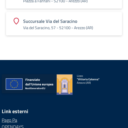
Piazza a Fanfani - 52100 - Arezzo (AR)
Succursale Via del Saracino
Via del Saracino, 57 - 52100 - Arezzo (AR)
Liceo
"Vittoria Colonna"
Arezzo (AR)
Link esterni
Pago Pa
OPENDAYS