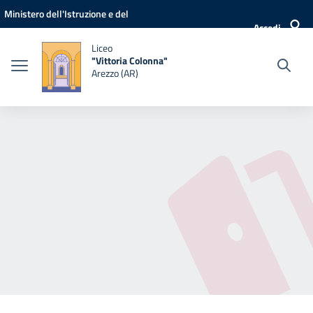
Vai ai contenuti
Vai al menu di navigazione
Vai al footer
Ministero dell'Istruzione e del
Accedi
Merito
Liceo
"Vittoria Colonna"
Arezzo (AR)