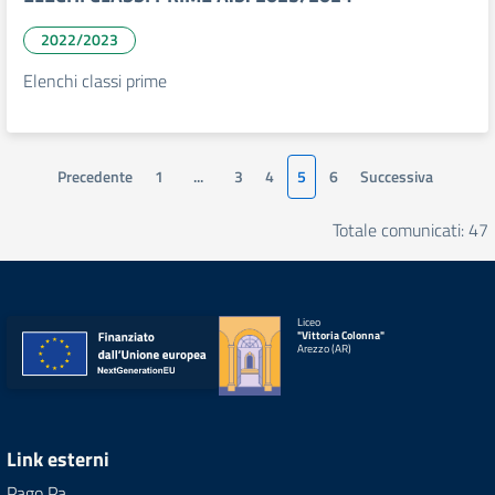
2022/2023
Elenchi classi prime
Precedente
1
...
3
4
5
6
Successiva
Totale comunicati: 47
Liceo
"Vittoria Colonna"
Arezzo (AR)
Link esterni
Pago Pa