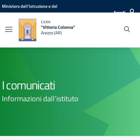
Vai ai contenuti
Vai al menu di navigazione
Vai al footer
Ministero dell'Istruzione e del
Accedi
Merito
Liceo
"Vittoria Colonna"
Arezzo (AR)
I comunicati
Informazioni dall'istituto