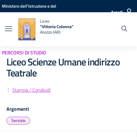
Vai ai contenuti
Vai al menu di navigazione
Vai al footer
Ministero dell'Istruzione e del
Accedi
Merito
Liceo
"Vittoria Colonna"
Arezzo (AR)
PERCORSI DI STUDIO
Liceo Scienze Umane indirizzo
Teatrale
Stampa / Condividi
Argomenti
Servizio