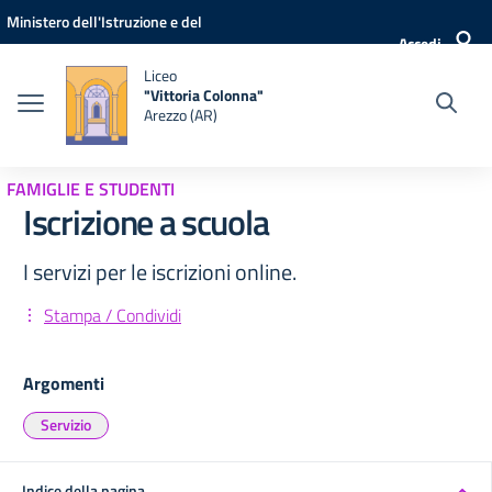
Vai ai contenuti
Vai al menu di navigazione
Vai al footer
Ministero dell'Istruzione e del
Accedi
Merito
Liceo
"Vittoria Colonna"
Arezzo (AR)
FAMIGLIE E STUDENTI
Iscrizione a scuola
I servizi per le iscrizioni online.
Stampa / Condividi
Argomenti
Servizio
Indice della pagina