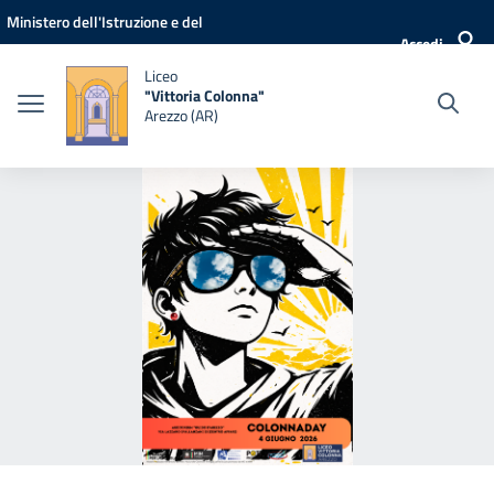
Vai ai contenuti
Vai al menu di navigazione
Vai al footer
Ministero dell'Istruzione e del
Accedi
Merito
Liceo
"Vittoria Colonna"
Arezzo (AR)