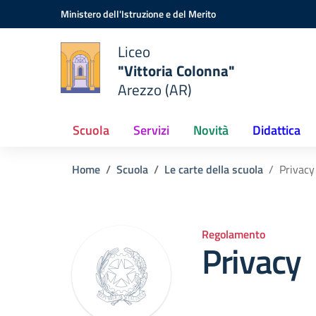
Vai ai contenuti
Vai al menu di navigazione
Vai al footer
Ministero dell'Istruzione e del Merito
Liceo
"Vittoria Colonna"
Arezzo (AR)
Scuola
Servizi
Novità
Didattica
Home
Scuola
Le carte della scuola
Privacy
Regolamento
Privacy