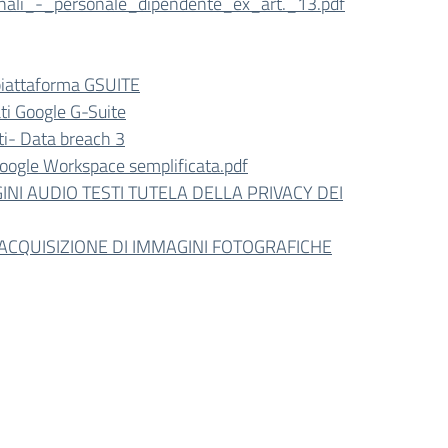
nali_-_personale_dipendente_ex_art._13.pdf
 piattaforma GSUITE
ti Google G-Suite
ti- Data breach 3
 Google Workspace semplificata.pdf
NI AUDIO TESTI TUTELA DELLA PRIVACY DEI
 ACQUISIZIONE DI IMMAGINI FOTOGRAFICHE