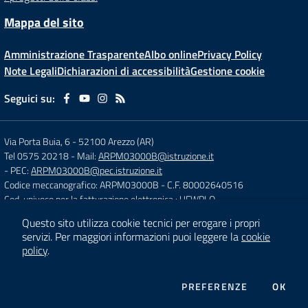
Mappa del sito
Amministrazione Trasparente
Albo online
Privacy Policy
Note Legali
Dichiarazioni di accessibilità
Gestione cookie
Seguici su:
Via Porta Buia, 6
-
52100 Arezzo (AR)
Tel 0575 20218
- Mail:
ARPM03000B@istruzione.it
- PEC:
ARPM03000B@pec.istruzione.it
Codice meccanografico: ARPM03000B
- C.F. 80002640516
Cod. univoco per la fatturazione elettronica : UFWPLQ
Questo sito utilizza cookie tecnici per erogare i propri
servizi.
Per maggiori informazioni puoi leggere la
cookie
Concept & Design by
Designers Italia
policy
.
Sito web realizzato con CMS
SCUOLASTICO
DEI COOKIE
PREFERENZE
OK