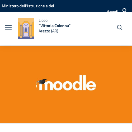
Vai ai contenuti
Vai al menu di navigazione
Vai al footer
Ministero dell'Istruzione e del
Accedi
Merito
Liceo
"Vittoria Colonna"
Arezzo (AR)