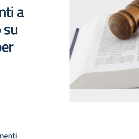
nti a
 su
per
menti