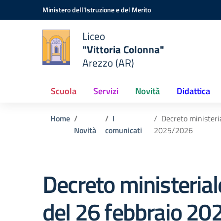
Vai ai contenuti
Vai al menu di navigazione
Vai al footer
Ministero dell'Istruzione e del Merito
Liceo
"Vittoria Colonna"
Arezzo (AR)
Scuola
Servizi
Novità
Didattica
Home
I
Decreto ministeri
Novità
comunicati
2025/2026
Decreto ministerial
del 26 febbraio 20