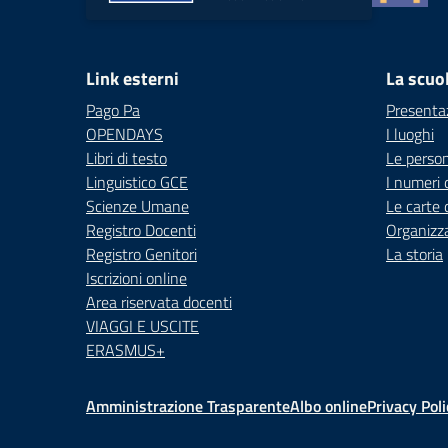
Link esterni
La scuo
Pago Pa
Presenta
OPENDAYS
I luoghi
Libri di testo
Le perso
Linguistico GCE
I numeri 
Scienze Umane
Le carte 
Registro Docenti
Organizz
Registro Genitori
La storia
Iscrizioni online
Area riservata docenti
VIAGGI E USCITE
ERASMUS+
Amministrazione Trasparente
Albo online
Privacy Poli