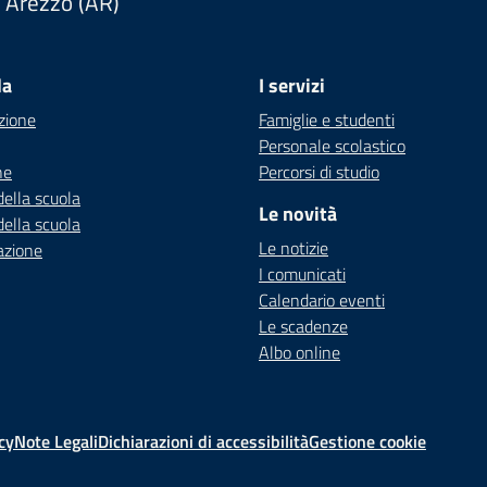
Arezzo (AR)
la
I servizi
zione
Famiglie e studenti
Personale scolastico
ne
Percorsi di studio
della scuola
Le novità
della scuola
Le notizie
azione
I comunicati
Calendario eventi
Le scadenze
Albo online
cy
Note Legali
Dichiarazioni di accessibilità
Gestione cookie