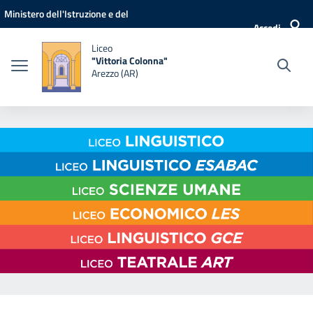
Vai ai contenuti
Vai al menu di navigazione
Vai al footer
Ministero dell'Istruzione e del
Accedi
Merito
Liceo
"Vittoria Colonna"
Arezzo (AR)