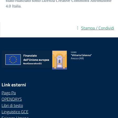
stato rilasciato sotto
Licenza Creative Commons Attribuzione
4.0
Italia.
Stampa / Condividi
Liceo
"Vittoria Colonna"
Arezzo (AR)
Link esterni
Pago Pa
OPENDAYS
Libri di testo
Linguistico GCE